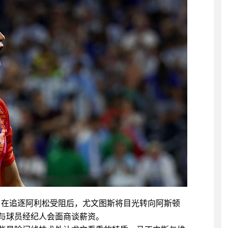
，在追逐阿利松受阻后，尤文图斯将目光转向阿斯顿
与球员经纪人会面商谈薪资。