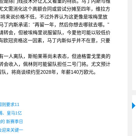
些是除门线技术外让尤文看重的特质。马丁内斯与维
元，尤文需消化这个高额合同或尝试分摊至四年，维拉方
的门将来说价格不低，不过外界认为这更像是埃梅里放
马丁内斯承诺："再留一年，然后你想去哪就去哪。"
请转会，但被埃梅里说服留队，今夏他可能以较低价
文没有欧冠资格这一因素，马丁内斯似乎并不在意，只要
有一人离队，斯帕莱蒂尚未表态，但迪格雷戈里奥的
转会收入，佩林则可能留队担任二号门将。尤文预计
，将商谈续约至2028年，年薪140万欧元。
则要求11
浦、皇马1亿
的 新赛季日
会迎来关键一