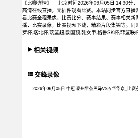
【比赛详情】
北京时间2026年06月05日 14:
高清在线直播，无插件观看比赛。本站同步官方直播
看比赛全程录像、比赛比分、赛事结果、赛事相关新
播，比赛录像，比赛视频下载，精彩片段集锦等。同时还
罗杯,塔北杯,瑞篮超,欧国预,韩女甲,格鲁SK杯,菲篮
相关视频
交鋒录像
2026年06月05日 中冠:泰州早茶黑马VS五华华京_比