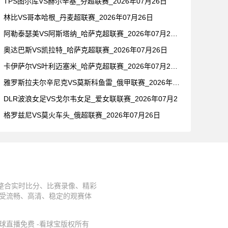
TPS图尔库VS赫尔辛基_芬超联赛_2026年07月26日
林比VS哥本哈根_丹麦超联赛_2026年07月26日
阿勒泰瑟美VS阿斯塔纳_哈萨克超联赛_2026年07月26日
奥达巴斯VS凯拉特_哈萨克超联赛_2026年07月26日
卡伊萨尔VS叶利迈塞米_哈萨克超联赛_2026年07月26日
雅罗斯拉夫尔辛尼克VS莫斯科鱼雷_俄甲联赛_2026年07月
DLR波浪女足VS戈尔韦女足_爱女联联赛_2026年07月2
格罗兹尼VS莫火车头_俄超联赛_2026年07月26日
台整合实时比分、比赛录像、精彩
享受流畅、高清、稳定的观赛体
件,足球直播免费 -看球宝版权所有