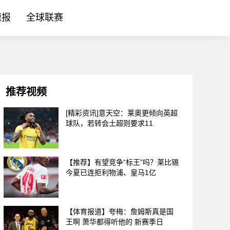
速报
全球联赛
推荐视频
[精彩资讯]意天空：莱奥更倾向英超
球队，若转会土超则要求11
【推荐】有望竞争“标王”吗？莱比锡
今夏已连拒利物浦、皇马1亿
【体育报道】夸梅：詹姆斯真是国
王啊 萧华都得听他的 新赛季日