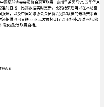
30分，中国足球协会会员协会冠军联赛 : 泰州早茶黑马VS五华华京
源准时直播，比赛数据实时更新。比赛结束后可以在本站查
闻报道，以及中国足球协会会员协会冠军联赛的最新赛事直
提供巴巴青联,西亚运,发展杯U17,沙王杯外,沙滩洲际,佛
联杯,俄女超2等联赛直播。
赛在线观看