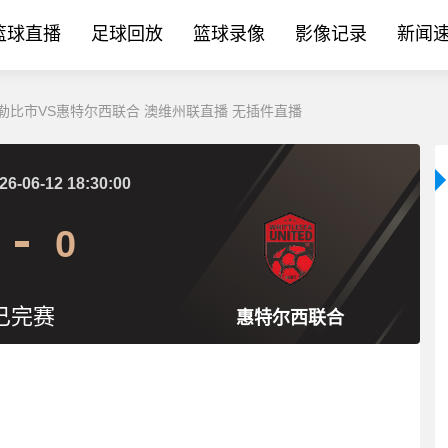
篮球直播
足球回放
篮球录像
影像记录
新闻
_华勒比市VS惠特尔西联合 澳维州联直播 无插件直播
26-06-12 18:30:00
0
已完赛
惠特尔西联合