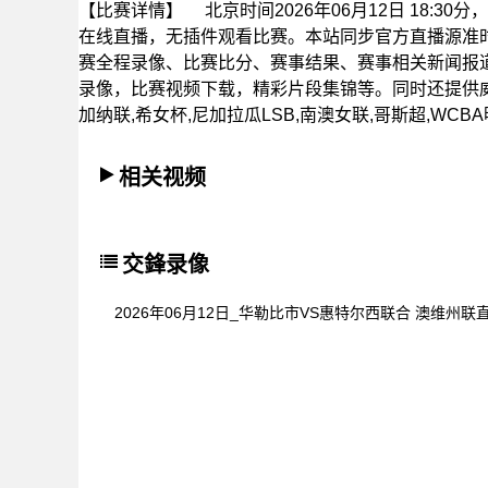
【比赛详情】
北京时间2026年06月12日 18:
在线直播，无插件观看比赛。本站同步官方直播源准
赛全程录像、比赛比分、赛事结果、赛事相关新闻报
录像，比赛视频下载，精彩片段集锦等。同时还提供威乙,大
加纳联,希女杯,尼加拉瓜LSB,南澳女联,哥斯超,WC
相关视频
交鋒录像
2026年06月12日_华勒比市VS惠特尔西联合 澳维州联