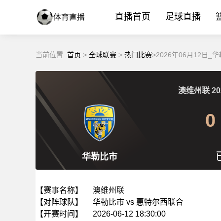
直播首页
足球直播
当前位置:
首页
>
全球联赛
>
热门比赛
>2026年06月12日
澳维州联
20
0
华勒比市
【赛事名称】
澳维州联
【对阵球队】
华勒比市 vs 惠特尔西联合
【开赛时间】
2026-06-12 18:30:00