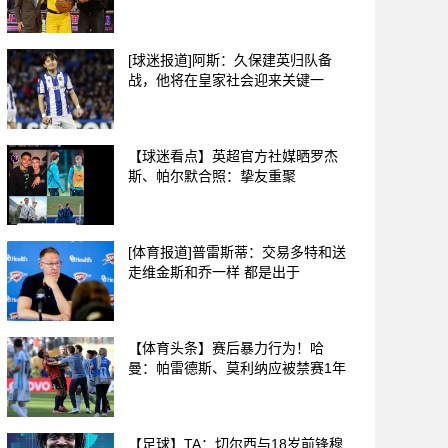
[球迷报道]阿斯：久保建英归队备
战，他将在皇家社会迎来关键一
【球迷看点】英超官方社媒晒罗杰
斯、帕尔默合照：挚友重聚
[体育报道]普雷斯蒂：交易多特和送
走维金斯和乔一样 都是出于
【体育头条】赛后暴力行为！哈
曼：帕雷德斯、莫利纳应被禁赛1年
【足球】TA：切尔西与18岁前锋穆