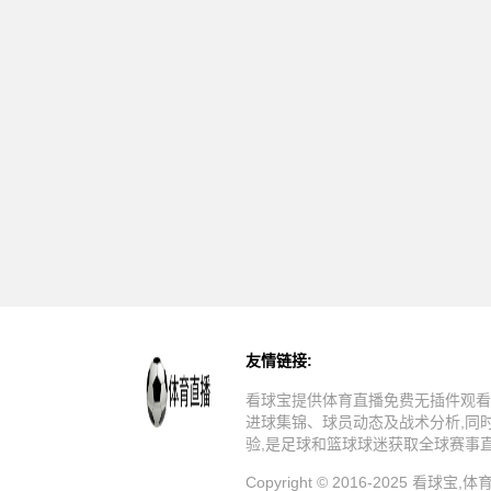
友情链接:
看球宝提供体育直播免费无插件观看
进球集锦、球员动态及战术分析,同
验,是足球和篮球球迷获取全球赛事
Copyright © 2016-202