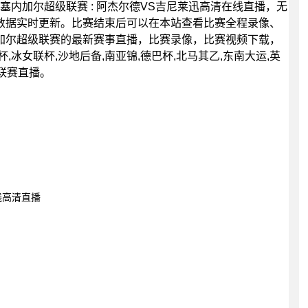
00分，塞内加尔超级联赛 : 阿杰尔德VS吉尼莱迅高清在线直播，无
数据实时更新。比赛结束后可以在本站查看比赛全程录像、
加尔超级联赛的最新赛事直播，比赛录像，比赛视频下载，
杯,冰女联杯,沙地后备,南亚锦,德巴杯,北马其乙,东南大运,英
等联赛直播。
线高清直播