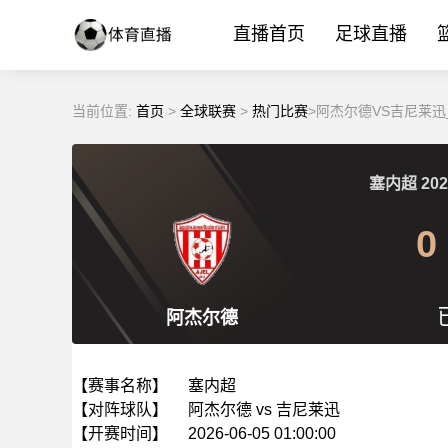
直播首页
足球直播
当前位置:
首页
>
全球联赛
>
热门比赛
>阿杰尔德VS吉尼莱迅
塞内超
202
0
阿杰尔德
【赛事名称】
塞内超
【对阵球队】
阿杰尔德 vs 吉尼莱迅
【开赛时间】
2026-06-05 01:00:00