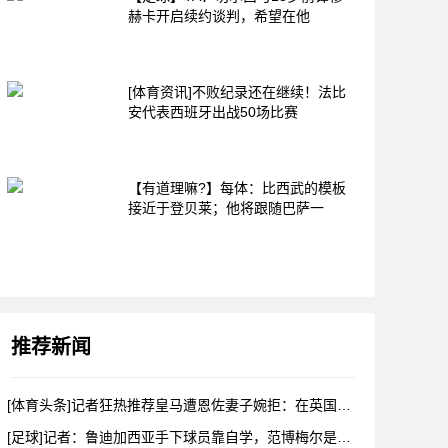
赫卡开启续约谈判，希望在他
[体育资讯]不败纪录还在继续！法比
安代表西班牙出战50场比赛
【有道理嘛?】每体：比西武的模板
接近于登贝莱；他将跟随巴萨一
推荐新闻
[体育头条]记者狂热推荐皇马遭恩佐妻子婉拒：在英国挺好对去哪
[足球]记者：鲁迪加西亚手下球员靠自学，范博梅尔是更年轻的战