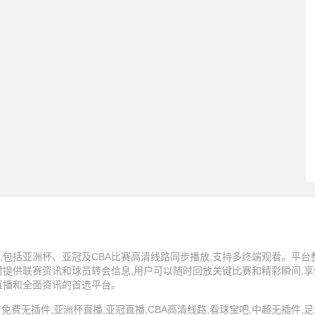
,包括亚洲杯、亚冠及CBA比赛高清线路同步播放,支持多终端观看。平
时提供联赛资讯和球员转会信息,用户可以随时回放关键比赛和精彩瞬间,
直播和全面资讯的首选平台。
5 看球宝,体育免费无插件,亚洲杯直播,亚冠直播,CBA高清线路,看球宝吧,中超无插