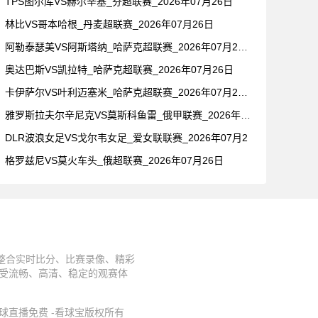
TPS图尔库VS赫尔辛基_芬超联赛_2026年07月26日
林比VS哥本哈根_丹麦超联赛_2026年07月26日
阿勒泰瑟美VS阿斯塔纳_哈萨克超联赛_2026年07月26日
奥达巴斯VS凯拉特_哈萨克超联赛_2026年07月26日
卡伊萨尔VS叶利迈塞米_哈萨克超联赛_2026年07月26日
雅罗斯拉夫尔辛尼克VS莫斯科鱼雷_俄甲联赛_2026年07月
DLR波浪女足VS戈尔韦女足_爱女联联赛_2026年07月2
格罗兹尼VS莫火车头_俄超联赛_2026年07月26日
台整合实时比分、比赛录像、精彩
享受流畅、高清、稳定的观赛体
件,足球直播免费 -看球宝版权所有