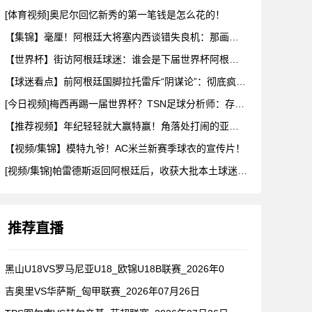
[体育视频]奥尼尔回忆新秀的第一笔钱是怎么花的！
【集锦】毫厘！阿根廷大将塞内西谈错失良机：那画面永远不会从脑
【世界杯】街访阿根廷球迷：谁会是下届世界杯阿根廷队的当家球星
【球迷看点】前阿根廷国脚拉托雷斥“阴谋论”：彻底疯了，典型的
[今日视频]梅西再踢一届世界杯？TSN足球分析师：存在可能性
【推荐视频】年纪轻轻就大赢特赢！角落处打闹的亚马尔和尼科！
【视频/集锦】模特九爷！AC米兰新赛季球衣的宣传片！
[视频/集锦]帕雷德斯返回阿根廷后，收获大批本土球迷欢迎
推荐直播
黑山U18VS罗马尼亚U18_欧锦U18B联赛_2026年0
吉奥里VS华萨斯_匈甲联赛_2026年07月26日