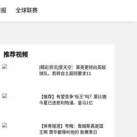
速报
全球联赛
推荐视频
[精彩资讯]意天空：莱奥更倾向英超
球队，若转会土超则要求11
【推荐】有望竞争“标王”吗？莱比锡
今夏已连拒利物浦、皇马1亿
【体育报道】夸梅：詹姆斯真是国
王啊 萧华都得听他的 新赛季日