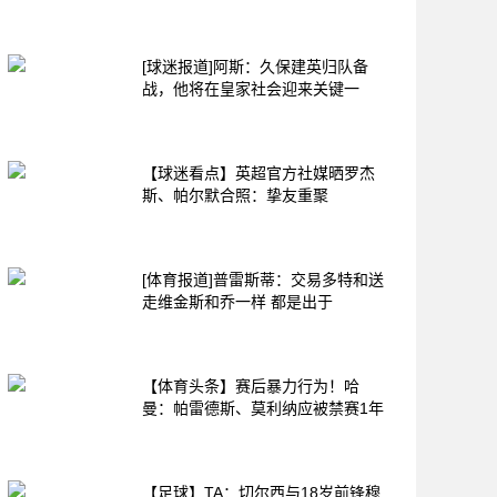
[球迷报道]阿斯：久保建英归队备
战，他将在皇家社会迎来关键一
【球迷看点】英超官方社媒晒罗杰
斯、帕尔默合照：挚友重聚
[体育报道]普雷斯蒂：交易多特和送
走维金斯和乔一样 都是出于
【体育头条】赛后暴力行为！哈
曼：帕雷德斯、莫利纳应被禁赛1年
【足球】TA：切尔西与18岁前锋穆