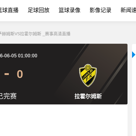
篮球直播
足球回放
篮球录像
影像记录
新闻
哈萨赫姆斯VS拉霍尔姆斯 _赛事高清直播
6-06-05 01:00:00
0
已完赛
拉霍尔姆斯