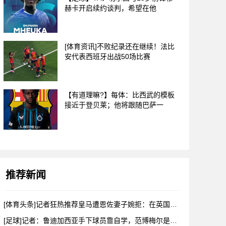
赫卡开启续约谈判，希望在他
[体育资讯]不败纪录还在继续！法比
安代表西班牙出战50场比赛
【有道理嘛?】每体：比西武的模板
接近于登贝莱；他将跟随巴萨一
推荐新闻
[体育头条]记者狂热推荐皇马遭恩佐妻子婉拒：在英国挺好对去哪
[足球]记者：鲁迪加西亚手下球员靠自学，范博梅尔是更年轻的战