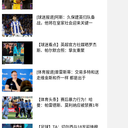
[球迷报道]阿斯：久保建英归队备
战，他将在皇家社会迎来关键一
【球迷看点】英超官方社媒晒罗杰
斯、帕尔默合照：挚友重聚
[体育报道]普雷斯蒂：交易多特和送
走维金斯和乔一样 都是出于
【体育头条】赛后暴力行为！哈
曼：帕雷德斯、莫利纳应被禁赛1年
【足球】TA：切尔西与18岁前锋穆