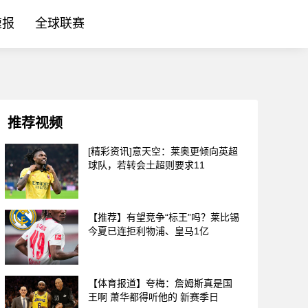
速报
全球联赛
推荐视频
[精彩资讯]意天空：莱奥更倾向英超
球队，若转会土超则要求11
【推荐】有望竞争“标王”吗？莱比锡
今夏已连拒利物浦、皇马1亿
【体育报道】夸梅：詹姆斯真是国
王啊 萧华都得听他的 新赛季日