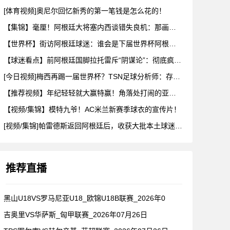
[体育视频]奥尼尔回忆新秀的第一笔钱是怎么花的！
【集锦】毫厘！阿根廷大将塞内西谈错失良机：那画面永远不会从脑
【世界杯】街访阿根廷球迷：谁会是下届世界杯阿根廷队的当家球星
【球迷看点】前阿根廷国脚拉托雷斥“阴谋论”：彻底疯了，典型的
[今日视频]梅西再踢一届世界杯？TSN足球分析师：存在可能性
【推荐视频】年纪轻轻就大赢特赢！角落处打闹的亚马尔和尼科！
【视频/集锦】模特九爷！AC米兰新赛季球衣的宣传片！
[视频/集锦]帕雷德斯返回阿根廷后，收获大批本土球迷欢迎
推荐直播
黑山U18VS罗马尼亚U18_欧锦U18B联赛_2026年0
吉奥里VS华萨斯_匈甲联赛_2026年07月26日