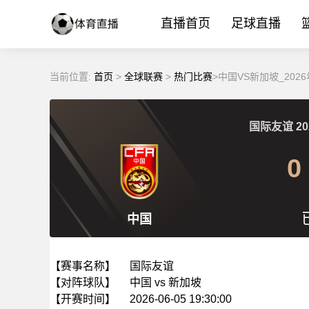
直播首页
足球直播
当前位置:
首页
>
全球联赛
>
热门比赛
>中国VS新加坡_202
国际友谊
20
0
中国
【赛事名称】
国际友谊
【对阵球队】
中国 vs 新加坡
【开赛时间】
2026-06-05 19:30:00