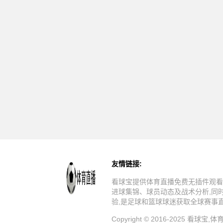
友情链接:
看球宝提供体育直播免费无插件观看
进球集锦、球员动态及战术分析,同
验,是足球和篮球球迷获取全球赛事
Copyright © 2016-202