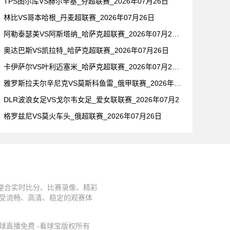
TPS图尔库VS赫尔辛基_芬超联赛_2026年07月26日
林比VS哥本哈根_丹麦超联赛_2026年07月26日
阿勒泰瑟美VS阿斯塔纳_哈萨克超联赛_2026年07月26日
奥达巴斯VS凯拉特_哈萨克超联赛_2026年07月26日
卡伊萨尔VS叶利迈塞米_哈萨克超联赛_2026年07月26日
雅罗斯拉夫尔辛尼克VS莫斯科鱼雷_俄甲联赛_2026年07月
DLR波浪女足VS戈尔韦女足_爱女联联赛_2026年07月2
格罗兹尼VS莫火车头_俄超联赛_2026年07月26日
台整合实时比分、比赛录像、精彩
享受流畅、高清、稳定的观赛体
件,足球直播免费 -看球宝版权所有