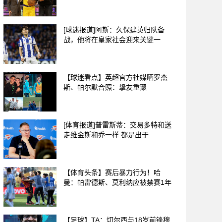
[球迷报道]阿斯：久保建英归队备
战，他将在皇家社会迎来关键一
【球迷看点】英超官方社媒晒罗杰
斯、帕尔默合照：挚友重聚
[体育报道]普雷斯蒂：交易多特和送
走维金斯和乔一样 都是出于
【体育头条】赛后暴力行为！哈
曼：帕雷德斯、莫利纳应被禁赛1年
【足球】TA：切尔西与18岁前锋穆