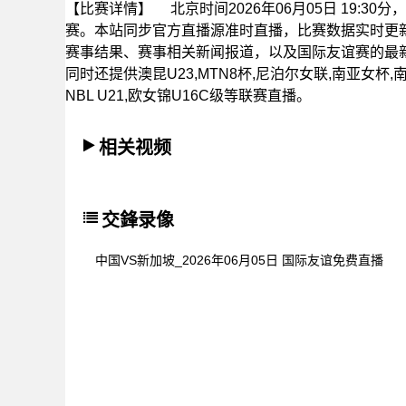
【比赛详情】
北京时间2026年06月05日 19:3
赛。本站同步官方直播源准时直播，比赛数据实时更
赛事结果、赛事相关新闻报道，以及国际友谊赛的最
同时还提供澳昆U23,MTN8杯,尼泊尔女联,南亚女杯,
NBL U21,欧女锦U16C级等联赛直播。
相关视频
交鋒录像
中国VS新加坡_2026年06月05日 国际友谊免费直播