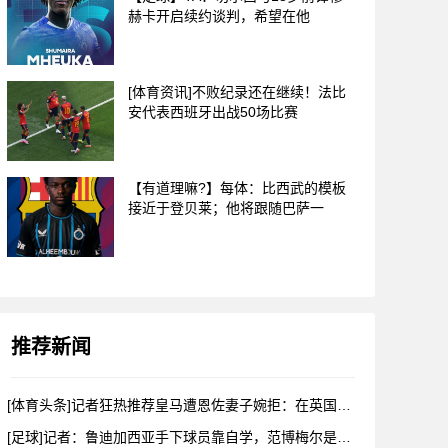
赫卡开启续约谈判，希望在他
[体育资讯]不败纪录还在继续！法比
安代表西班牙出战50场比赛
【有道理嘛?】每体：比西武的模板
接近于登贝莱；他将跟随巴萨一
推荐新闻
[体育头条]记者狂热推荐皇马遭恩佐妻子婉拒：在英国挺好对去哪
[足球]记者：鲁迪加西亚手下球员靠自学，范博梅尔是更年轻的战