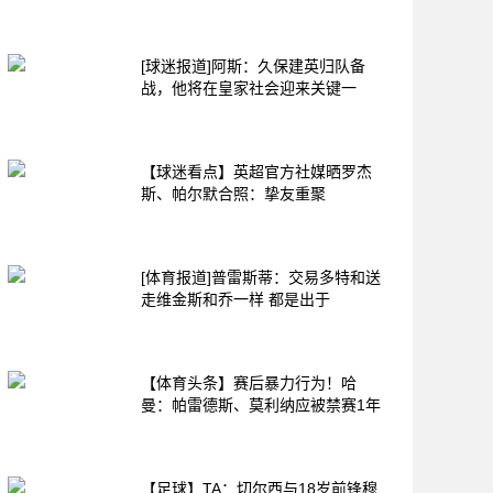
[球迷报道]阿斯：久保建英归队备
战，他将在皇家社会迎来关键一
【球迷看点】英超官方社媒晒罗杰
斯、帕尔默合照：挚友重聚
[体育报道]普雷斯蒂：交易多特和送
走维金斯和乔一样 都是出于
【体育头条】赛后暴力行为！哈
曼：帕雷德斯、莫利纳应被禁赛1年
【足球】TA：切尔西与18岁前锋穆