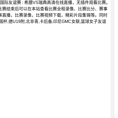
00分，国际友谊赛 : 希腊VS瑞典高清在线直播，无插件观看比赛。
比赛结束后可以在本站查看比赛全程录像、比赛比分、赛事
事直播，比赛录像，比赛视频下载，精彩片段集锦等。同时
国杯,德U19附,北非青,卡后备,印尼GMC女联,篮球女子友谊