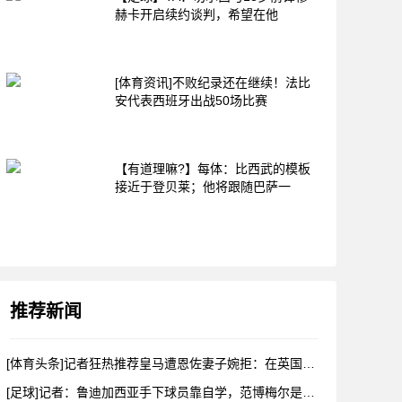
赫卡开启续约谈判，希望在他
[体育资讯]不败纪录还在继续！法比
安代表西班牙出战50场比赛
【有道理嘛?】每体：比西武的模板
接近于登贝莱；他将跟随巴萨一
推荐新闻
[体育头条]记者狂热推荐皇马遭恩佐妻子婉拒：在英国挺好对去哪
[足球]记者：鲁迪加西亚手下球员靠自学，范博梅尔是更年轻的战