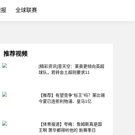
速报
全球联赛
推荐视频
[精彩资讯]意天空：莱奥更倾向英超
球队，若转会土超则要求11
【推荐】有望竞争“标王”吗？莱比锡
今夏已连拒利物浦、皇马1亿
【体育报道】夸梅：詹姆斯真是国
王啊 萧华都得听他的 新赛季日