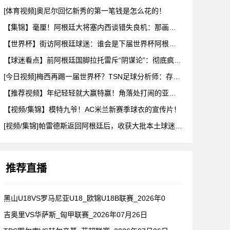
[体育视频]奥尼尔回忆新秀的第一笔钱是怎么花的！
【集锦】毫厘！阿根廷大将塞内西谈错失良机：那画面永远不会从脑
【世界杯】街访阿根廷球迷：谁会是下届世界杯阿根廷队的当家球星
【球迷看点】前阿根廷国脚拉托雷斥“阴谋论”：彻底疯了，典型的
[今日视频]梅西再踢一届世界杯？TSN足球分析师：存在可能性
【推荐视频】年纪轻轻就大赢特赢！角落处打闹的亚马尔和尼科！
【视频/集锦】模特九爷！AC米兰新赛季球衣的宣传片！
[视频/集锦]帕雷德斯返回阿根廷后，收获大批本土球迷欢迎
推荐直播
黑山U18VS罗马尼亚U18_欧锦U18B联赛_2026年0
吉奥里VS华萨斯_匈甲联赛_2026年07月26日