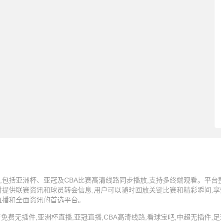
,包括亚洲杯、亚冠及CBA比赛高清线路同步播放,支持多终端观看。平
时提供联赛资讯和球员转会信息,用户可以随时回放关键比赛和精彩瞬间,
直播和全面资讯的首选平台。
5 看球宝,体育免费无插件,亚洲杯直播,亚冠直播,CBA高清线路,看球宝吧,中超无插