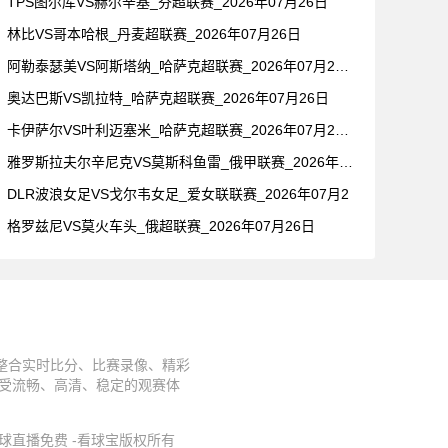
TPS图尔库VS赫尔辛基_芬超联赛_2026年07月26日
林比VS哥本哈根_丹麦超联赛_2026年07月26日
阿勒泰瑟美VS阿斯塔纳_哈萨克超联赛_2026年07月26日
奥达巴斯VS凯拉特_哈萨克超联赛_2026年07月26日
卡伊萨尔VS叶利迈塞米_哈萨克超联赛_2026年07月26日
雅罗斯拉夫尔辛尼克VS莫斯科鱼雷_俄甲联赛_2026年07月
DLR波浪女足VS戈尔韦女足_爱女联联赛_2026年07月2
格罗兹尼VS莫火车头_俄超联赛_2026年07月26日
台整合实时比分、比赛录像、精彩
享受流畅、高清、稳定的观赛体
件,足球直播免费 -看球宝版权所有