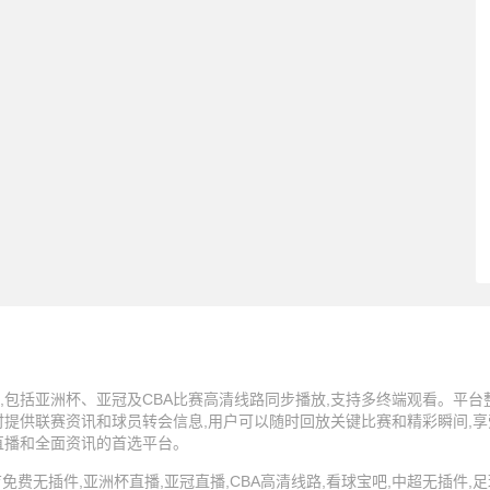
,包括亚洲杯、亚冠及CBA比赛高清线路同步播放,支持多终端观看。平
时提供联赛资讯和球员转会信息,用户可以随时回放关键比赛和精彩瞬间,
直播和全面资讯的首选平台。
5 看球宝,体育免费无插件,亚洲杯直播,亚冠直播,CBA高清线路,看球宝吧,中超无插