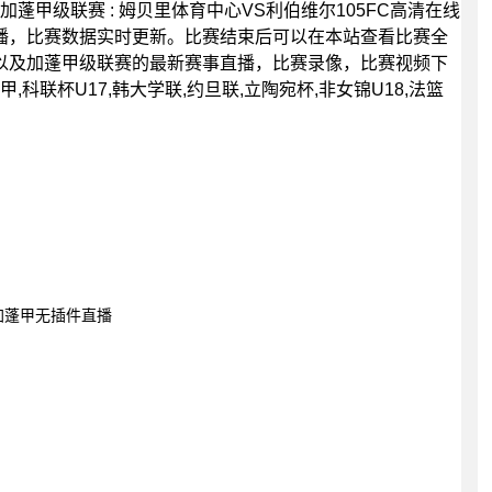
0分，加蓬甲级联赛 : 姆贝里体育中心VS利伯维尔105FC高清在线
播，比赛数据实时更新。比赛结束后可以在本站查看比赛全
以及加蓬甲级联赛的最新赛事直播，比赛录像，比赛视频下
科联杯U17,韩大学联,约旦联,立陶宛杯,非女锦U18,法篮
 加蓬甲无插件直播