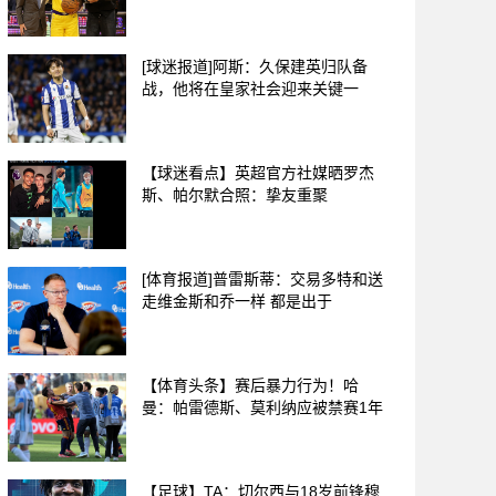
[球迷报道]阿斯：久保建英归队备
战，他将在皇家社会迎来关键一
【球迷看点】英超官方社媒晒罗杰
斯、帕尔默合照：挚友重聚
[体育报道]普雷斯蒂：交易多特和送
走维金斯和乔一样 都是出于
【体育头条】赛后暴力行为！哈
曼：帕雷德斯、莫利纳应被禁赛1年
【足球】TA：切尔西与18岁前锋穆