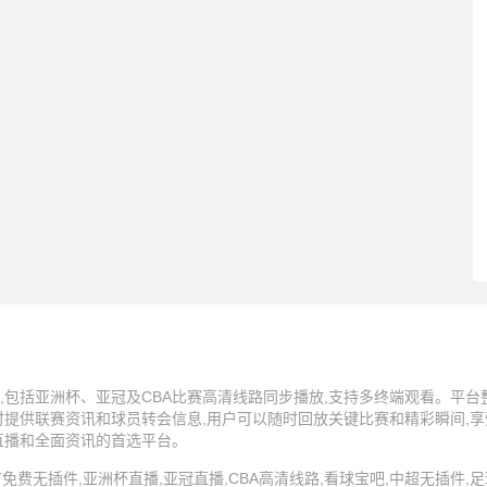
,包括亚洲杯、亚冠及CBA比赛高清线路同步播放,支持多终端观看。平
时提供联赛资讯和球员转会信息,用户可以随时回放关键比赛和精彩瞬间,
直播和全面资讯的首选平台。
5 看球宝,体育免费无插件,亚洲杯直播,亚冠直播,CBA高清线路,看球宝吧,中超无插