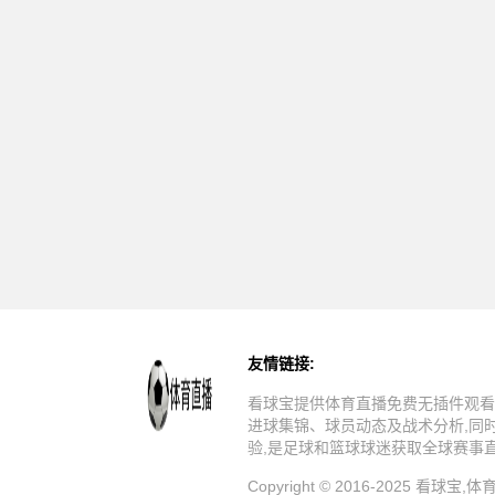
友情链接:
看球宝提供体育直播免费无插件观看
进球集锦、球员动态及战术分析,同
验,是足球和篮球球迷获取全球赛事
Copyright © 2016-202