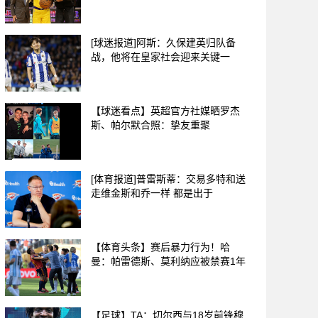
[球迷报道]阿斯：久保建英归队备
战，他将在皇家社会迎来关键一
【球迷看点】英超官方社媒晒罗杰
斯、帕尔默合照：挚友重聚
[体育报道]普雷斯蒂：交易多特和送
走维金斯和乔一样 都是出于
【体育头条】赛后暴力行为！哈
曼：帕雷德斯、莫利纳应被禁赛1年
【足球】TA：切尔西与18岁前锋穆