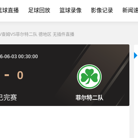
篮球直播
足球回放
篮球录像
影像记录
新闻
 ASV查姆VS菲尔特二队 德地区 无插件直播
6-06-03 00:30:00
0
已完赛
菲尔特二队