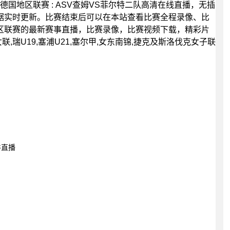
0分，德国地区联赛 : ASV查姆VS菲尔特二队高清在线直播，无插
据实时更新。比赛结束后可以在本站查看比赛全程录像、比
区联赛的最新赛事直播，比赛录像，比赛视频下载，精彩片
,瑞U19,塞浦U21,塞尔甲,女东南锦,捷克及斯洛伐克女子联
件直播