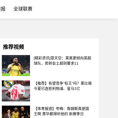
速报
全球联赛
推荐视频
[精彩资讯]意天空：莱奥更倾向英超
球队，若转会土超则要求11
【推荐】有望竞争“标王”吗？莱比锡
今夏已连拒利物浦、皇马1亿
【体育报道】夸梅：詹姆斯真是国
王啊 萧华都得听他的 新赛季日