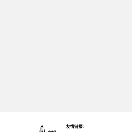
友情链接: