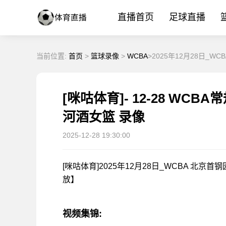
直播首页
足球直播
当前位置:
首页
>
篮球录像
>
WCBA
>2025年12月28日_
[咪咕体育]- 12-28 WCBA常规
河酒女篮 录像
2025-12-28 19:30:00
[咪咕体育]2025年12月28日_WCBA 北
放】
视频集锦: