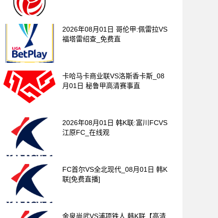
2026年08月01日 哥伦甲:佩雷拉VS
福塔雷绍查_免费直
卡哈马卡商业联VS洛斯香卡斯_08
月01日 秘鲁甲高清赛事直
2026年08月01日 韩K联:富川FCVS
江原FC_在线观
FC首尔VS全北现代_08月01日 韩K
联[免费直播]
金泉尚武VS浦项铁人 韩K联【高清