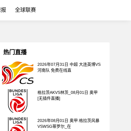
速报
全球联赛
热门直播
2026年07月31日 中超 大连英博VS
河南队 免费在线直
格拉茨AKVS林茨_08月01日 奥甲
[无插件直播]
2026年08月01日 奥甲:格拉茨风暴
VSWSG蒂罗尔_在